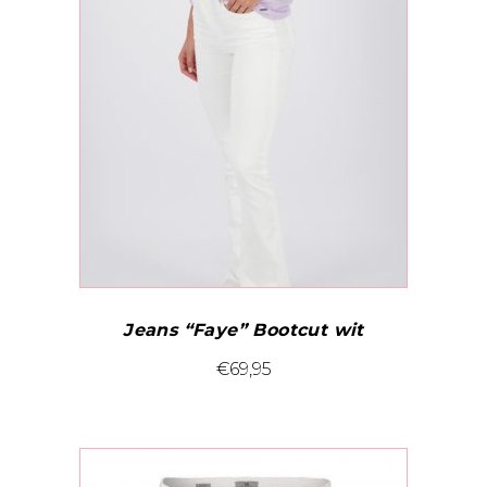
Jeans “Faye” Bootcut wit
Dit
€
69,95
product
heeft
meerdere
variaties.