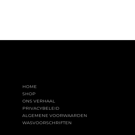
meerdere
variaties.
Deze
optie
kan
gekozen
worden
op
de
productpagina
HOME
SHOP
ONS VERHAAL
PRIVACYBELEID
ALGEMENE VOORWAARDEN
WASVOORSCHRIFTEN