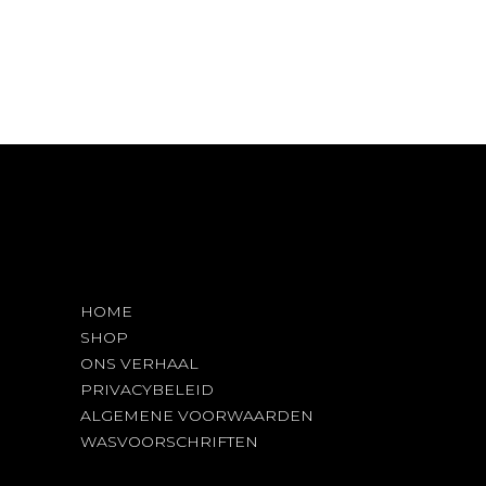
meerdere
variaties.
Deze
optie
kan
gekozen
worden
op
de
productpagina
HOME
SHOP
ONS VERHAAL
PRIVACYBELEID
ALGEMENE VOORWAARDEN
WASVOORSCHRIFTEN