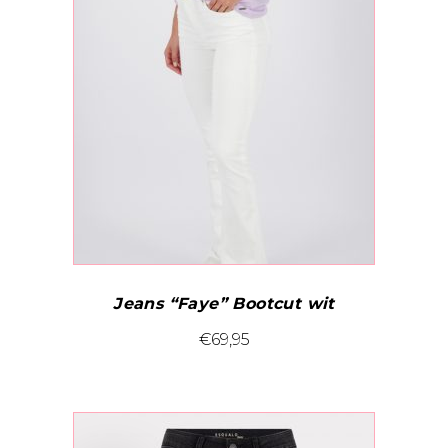
Jeans “Faye” Bootcut wit
Dit
€
69,95
product
heeft
meerdere
variaties.