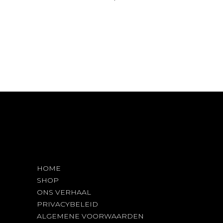
product
heeft
meerdere
variaties.
Deze
optie
kan
gekozen
worden
op
de
productpagina
HOME
SHOP
ONS VERHAAL
PRIVACYBELEID
ALGEMENE VOORWAARDEN