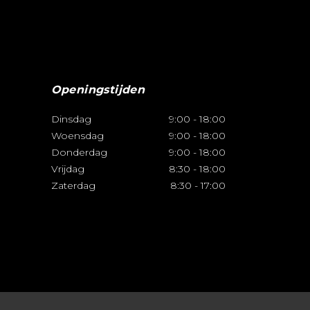
worden
op
de
agina
productpagina
Openingstijden
Dinsdag
9:00
-
18:00
Woensdag
9:00
-
18:00
Donderdag
9:00
-
18:00
Vrijdag
8:30
-
18:00
Zaterdag
8:30
-
17:00