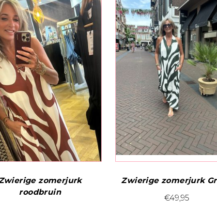
Zwierige zomerjurk
Zwierige zomerjurk G
roodbruin
Dit
€
49,95
product