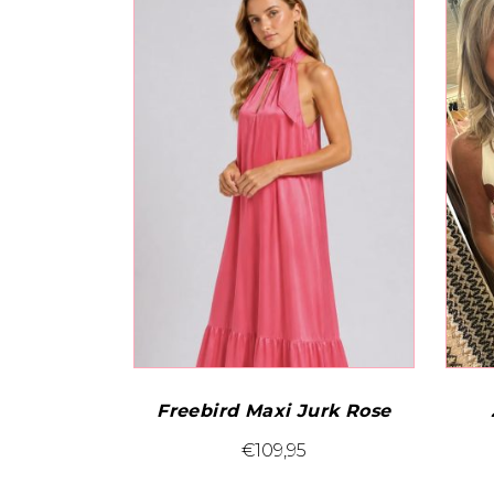
Freebird Maxi Jurk Rose
Dit
€
109,95
product