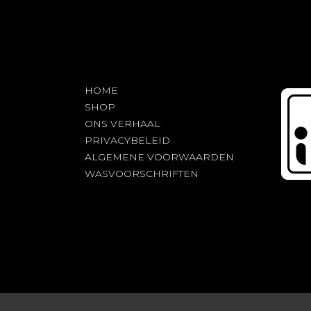
gekozen
worden
op
de
productpagina
HOME
SHOP
ONS VERHAAL
PRIVACYBELEID
ALGEMENE VOORWAARDEN
WASVOORSCHRIFTEN