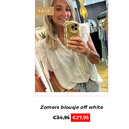
SALE
Zomers blousje off white
Dit
Oorspronkelijke prijs wa
Huidige prijs is: 
€
34,95
€
27,95
product