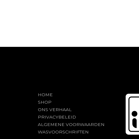
heeft
meerdere
variaties.
Deze
optie
kan
gekozen
worden
op
de
productpagina
HOME
SHOP
ONS VERHAAL
PRIVACYBELEID
ALGEMENE VOORWAARDEN
WASVOORSCHRIFTEN