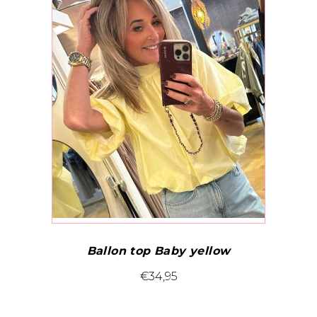
Deze
optie
kan
gekozen
worden
op
de
productpagina
Ballon top Baby yellow
Dit
€
34,95
product
heeft