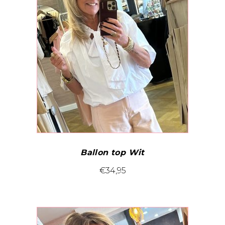
Ballon top Wit
Dit
€
34,95
product
heeft
meerdere
variaties.