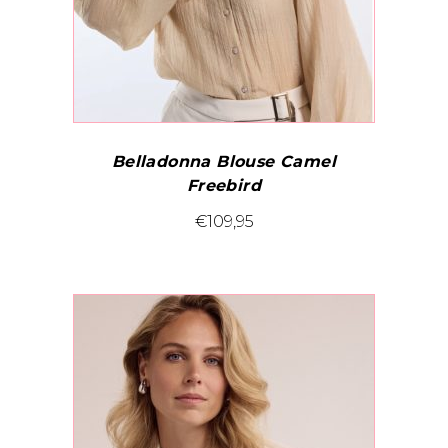
de
productpagina
Belladonna Blouse Camel
Freebird
Dit
€
109,95
product
heeft
meerdere
variaties.
Deze
optie
kan
gekozen