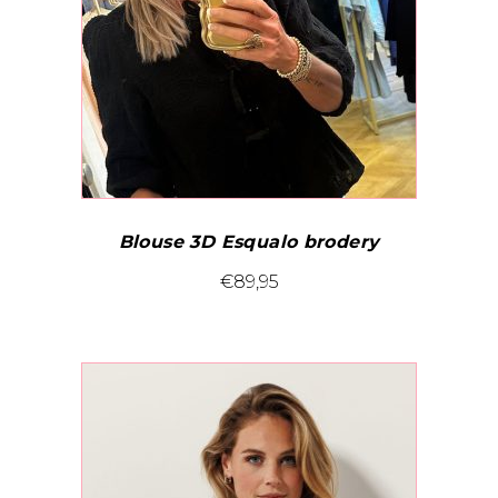
worden
op
de
productpagina
Blouse 3D Esqualo brodery
Dit
€
89,95
product
heeft
meerdere
variaties.
Deze
optie
kan