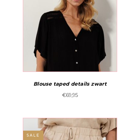
gekozen
worden
op
de
productpagina
Blouse taped details zwart
Dit
€
69,95
product
heeft
meerdere
variaties.
SALE
Deze