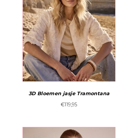
3D Bloemen jasje Tramontana
Dit
€
119,95
product
heeft
meerdere
variaties.