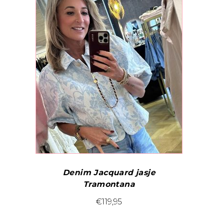
Deze
optie
kan
gekozen
worden
op
de
productpagina
Denim Jacquard jasje
Tramontana
Dit
€
119,95
product