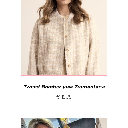
Tweed Bomber jack Tramontana
Dit
€
119,95
product
heeft
meerdere
variaties.