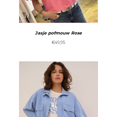
Jasje pofmouw Rose
Dit
€
49,95
product
heeft
meerdere
variaties.
Deze
optie
kan
gekozen
worden
op