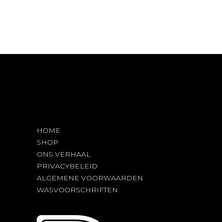
variaties.
Deze
optie
kan
gekozen
worden
op
de
productpagina
HOME
SHOP
ONS VERHAAL
PRIVACYBELEID
ALGEMENE VOORWAARDEN
WASVOORSCHRIFTEN