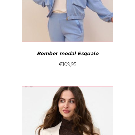
de
productpagina
Bomber modal Esqualo
Dit
€
109,95
product
heeft
meerdere
variaties.
Deze
optie
kan
gekozen