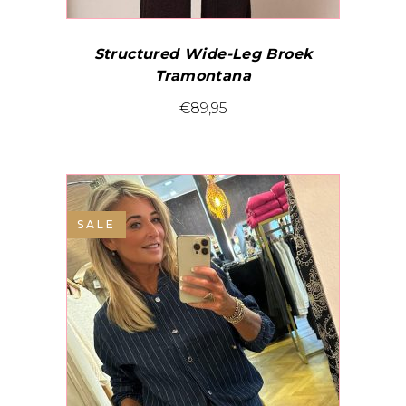
Structured Wide-Leg Broek
Tramontana
Dit
€
89,95
product
heeft
meerdere
variaties.
SALE
Deze
optie
kan
gekozen
worden
op
de