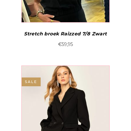
Stretch broek Raizzed 7/8 Zwart
Dit
€
59,95
product
heeft
meerdere
variaties.
SALE
Deze
optie
kan
gekozen
worden
op