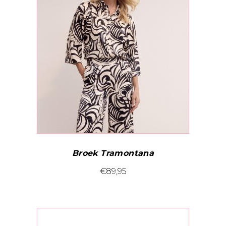
Broek Tramontana
Dit
€
89,95
product
heeft
meerdere
variaties.