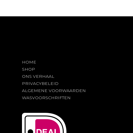
optie
kan
gekozen
worden
op
de
productpagina
HOME
SHOP
ONS VERHAAL
PRIVACYBELEID
ALGEMENE VOORWAARDEN
WASVOORSCHRIFTEN