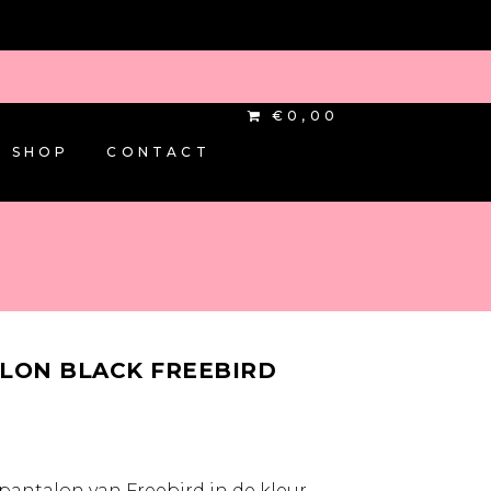
€0,00
SHOP
CONTACT
ALON BLACK FREEBIRD
jke
ige
00.
pantalon van Freebird in de kleur