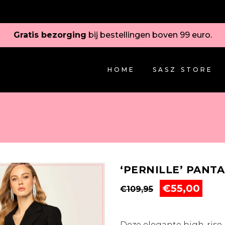
Gratis bezorging
bij bestellingen boven 99 euro.
HOME
SASZ STORE
‘PERNILLE’ PANT
Oorspronkeli
Huid
€
55,00
€
109,95
prijs
prijs
was:
is:
€109,95.
€55,
Deze elegante high-rise 