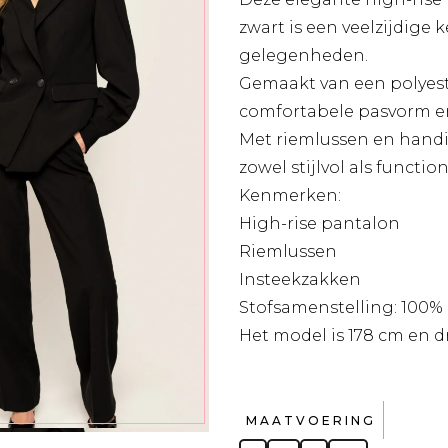
zwart is een veelzijdige 
gelegenheden.
Gemaakt van een polyest
comfortabele pasvorm en
Met riemlussen en handi
zowel stijlvol als function
Kenmerken:
High-rise pantalon
Riemlussen
Insteekzakken
Stofsamenstelling: 100% 
Het model is 178 cm en d
MAATVOERING