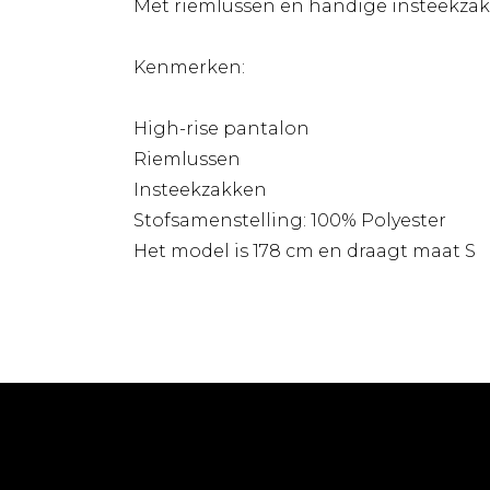
Met riemlussen en handige insteekzakke
Kenmerken:
High-rise pantalon
Riemlussen
Insteekzakken
Stofsamenstelling: 100% Polyester
Het model is 178 cm en draagt maat S