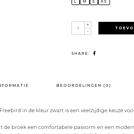
L
M
S
XS
QUANTITY
+
TOEVO
-
SHARE:
NFORMATIE
BEOORDELINGEN (0)
eebird in de kleur zwart is een veelzijdige keuze voo
dt de broek een comfortabele pasvorm en een moderne