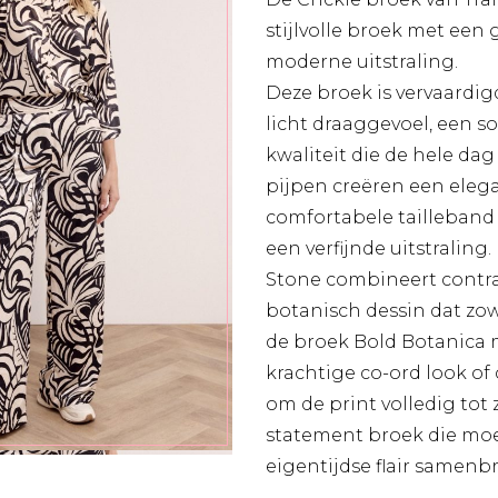
stijlvolle broek met een 
moderne uitstraling.
Deze broek is vervaardigd
licht draaggevoel, een s
kwaliteit die de hele dag 
pijpen creëren een elega
comfortabele tailleband
een verfijnde uitstraling
Stone combineert contra
botanisch dessin dat zow
de broek Bold Botanica 
krachtige co-ord look of
om de print volledig tot 
statement broek die moe
eigentijdse flair samenb