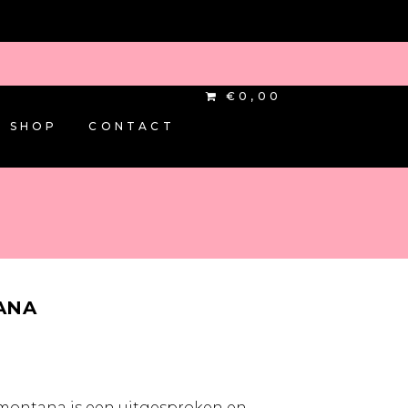
€0,00
SHOP
CONTACT
ANA
amontana is een uitgesproken en