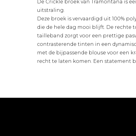
De Crickle broek van Tramontana is ee
uitstraling.
Deze broek is vervaardigd uit 100% poly
die de hele dag mooi blijft. De rechte 
tailleband zorgt voor een prettige pas
contrasterende tinten in een dynamisc
met de bijpassende blouse voor een kra
recht te laten komen. Een statement br