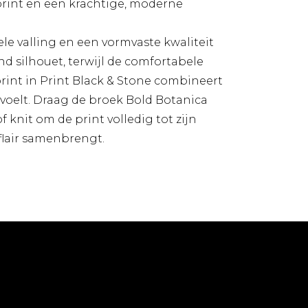
print en een krachtige, moderne
ele valling en een vormvaste kwaliteit
nd silhouet, terwijl de comfortabele
print in Print Black & Stone combineert
voelt. Draag de broek Bold Botanica
knit om de print volledig tot zijn
flair samenbrengt.