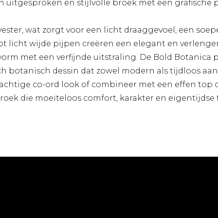
n uitgesproken en stijlvolle broek met een grafische 
ester, wat zorgt voor een licht draaggevoel, een soep
tot licht wijde pijpen creëren een elegant en verlenge
vorm met een verfijnde uitstraling. De Bold Botanica 
h botanisch dessin dat zowel modern als tijdloos aan
chtige co-ord look of combineer met een effen top of 
oek die moeiteloos comfort, karakter en eigentijdse 