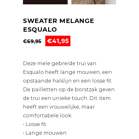
SWEATER MELANGE
ESQUALO
Oorspronkelijke
Huidige
€
41,95
€
69,95
prijs
prijs
was:
is:
€69,95.
€41,95.
Deze mele gebreide trui van
Esqualo heeft lange mouwen, een
opstaande halslijn en een losse fit.
De pailletten op de borstzak geven
de trui een unieke touch. Dit item
heeft een vrouwelijke, maar
comfortabele look.
• Losse fit
• Lange mouwen