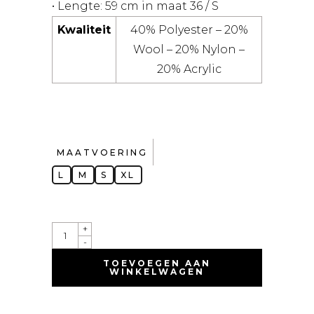
• Lengte: 59 cm in maat 36 / S
Kwaliteit
40% Polyester – 20%
Wool – 20% Nylon –
20% Acrylic
MAATVOERING
L
M
S
XL
QUANTITY
+
-
TOEVOEGEN AAN
WINKELWAGEN