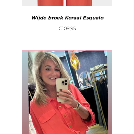
Wijde broek Koraal Esqualo
Dit
€
109,95
product
heeft
meerdere
variaties.
Deze
optie
kan
gekozen
worden
op
de
productpagina