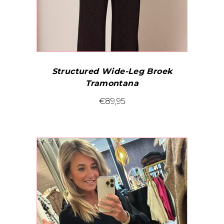
productpagina
Structured Wide-Leg Broek
Tramontana
Dit
€
89,95
product
heeft
meerdere
variaties.
Deze
optie
kan
gekozen