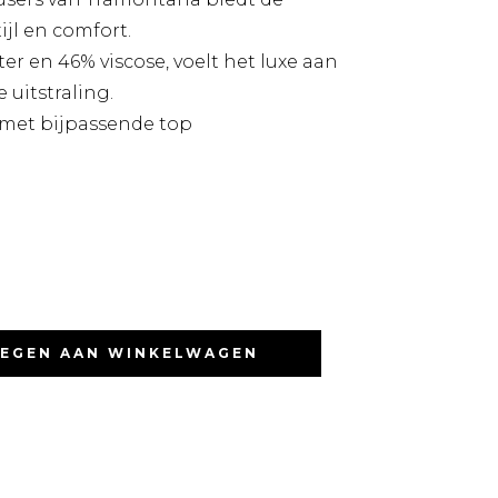
ijl en comfort.
r en 46% viscose, voelt het luxe aan
 uitstraling.
met bijpassende top
EGEN AAN WINKELWAGEN