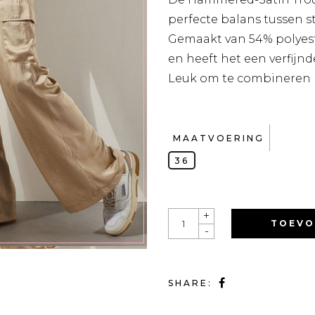
perfecte balans tussen st
Gemaakt van 54% polyeste
en heeft het een verfijnde
Leuk om te combineren 
MAATVOERING
36
QUANTITY
+
TOEVO
-
SHARE: