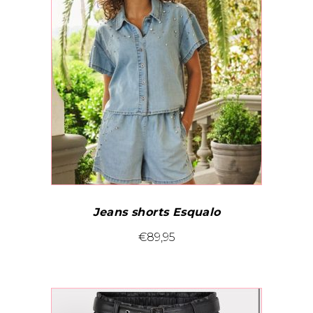
Jeans shorts Esqualo
Dit
€
89,95
product
heeft
meerdere
variaties.