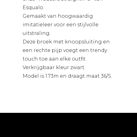
Esqualo.
Gemaakt van hoogwaardig
imitatieleer voor een stijlvolle
uitstraling.
Deze broek met knoopsluiting en
een rechte pijp voegt een trendy
touch toe aan elke outfit.
Verkrijgbaar kleur zwart.
Model is 1.73m en draagt maat 36/S.