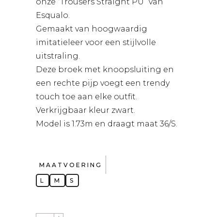
onze “Trousers Straight PU” van
Esqualo.
Gemaakt van hoogwaardig
imitatieleer voor een stijlvolle
uitstraling.
Deze broek met knoopsluiting en
een rechte pijp voegt een trendy
touch toe aan elke outfit.
Verkrijgbaar kleur zwart.
Model is 1.73m en draagt maat 36/S.
MAATVOERING
L
M
S
QUANTITY