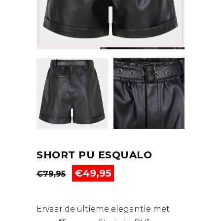
SHORT PU ESQUALO
Oorspronkelijke
Huidige
€
49,95
€
79,95
prijs
prijs
was:
is:
€79,95.
€49,95.
Ervaar de ultieme elegantie met