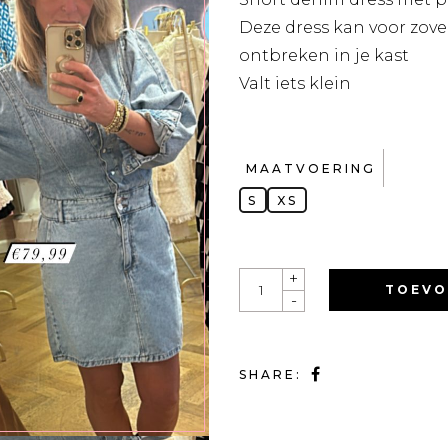
Deze dress kan voor zo
ontbreken in je kast
Valt iets klein
MAATVOERING
S
XS
QUANTITY
+
TOEVO
-
SHARE: