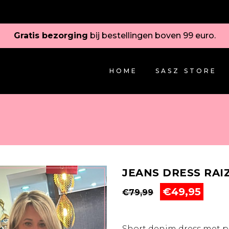
Gratis bezorging
bij bestellingen boven 99 euro.
HOME
SASZ STORE
JEANS DRESS RAI
Oorspronkelij
Huid
€
49,95
€
79,99
prijs
prijs
was:
is:
€79,99.
€49,9
Short denim dress met