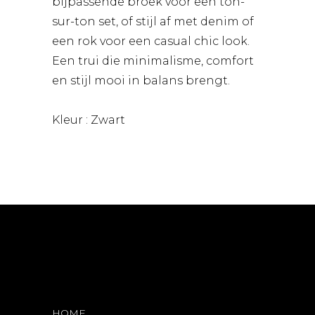
bijpassende broek voor een ton-
sur-ton set, of stijl af met denim of
een rok voor een casual chic look.
Een trui die minimalisme, comfort
en stijl mooi in balans brengt.
Kleur : Zwart
HOME