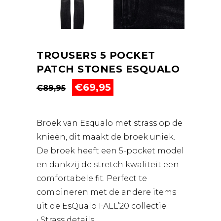
TROUSERS 5 POCKET
PATCH STONES ESQUALO
Oorspronkelijke
Huidige
€
69,95
€
89,95
prijs
prijs
was:
is:
€89,95.
€69,95.
Broek van Esqualo met strass op de
knieën, dit maakt de broek uniek.
De broek heeft een 5-pocket model
en dankzij de stretch kwaliteit een
comfortabele fit. Perfect te
combineren met de andere items
uit de EsQualo FALL’20 collectie.
• Strass details