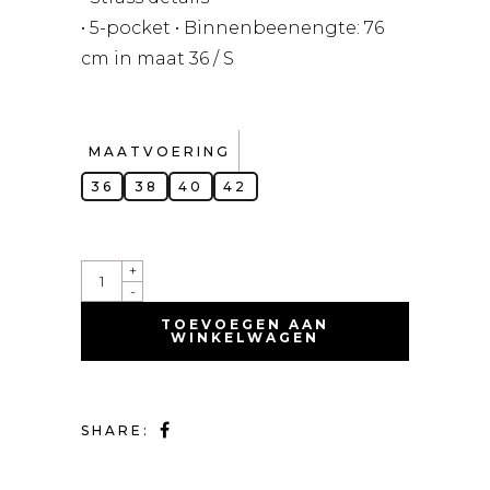
• 5-pocket • Binnenbeenengte: 76
cm in maat 36 / S
MAATVOERING
36
38
40
42
QUANTITY
+
-
TOEVOEGEN AAN
WINKELWAGEN
SHARE: