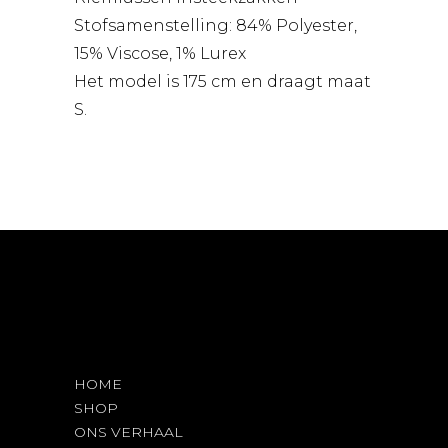
Stofsamenstelling: 84% Polyester,
15% Viscose, 1% Lurex
Het model is 175 cm en draagt maat
S.
HOME
SHOP
ONS VERHAAL