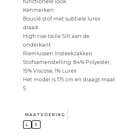
functionele look.
Kenmerken:
Bouclé stof met subtiele lurex
draad
High rise taille Slit aan de
onderkant
Riemlussen Insteekzakken
Stofsamenstelling: 84% Polyester,
15% Viscose, 1% Lurex
Het model is 175 cm en draagt maat
S.
MAATVOERING
L
S