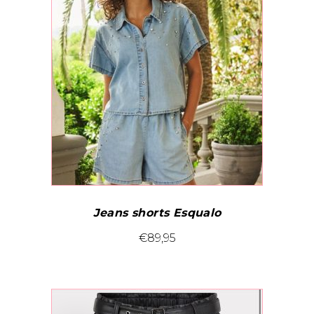
Jeans shorts Esqualo
Dit
€
89,95
product
heeft
meerdere
variaties.