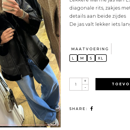
diagonale rits, zakjes m
details aan beide zijdes
De jas valt lekker iets la
MAATVOERING
L
M
S
XL
QUANTITY
+
TOEVO
-
SHARE: