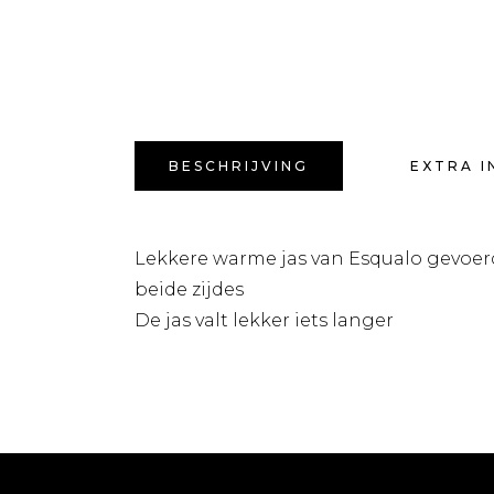
BESCHRIJVING
EXTRA I
Lekkere warme jas van Esqualo gevoerd 
beide zijdes
De jas valt lekker iets langer