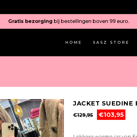
Gratis bezorging
bij bestellingen boven 99 euro.
HOME
SASZ STORE
JACKET SUEDINE
Oorspronkeli
Hui
€
103,95
€
129,95
prijs
prij
was:
is:
€129,95.
€103
Lekkere warme jas van E