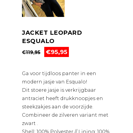
JACKET LEOPARD
ESQUALO
Oorspronkelijke
Huidige
€
95,95
€
119,95
prijs
prijs
was:
is:
€119,95.
€95,95.
Ga voor tijdloos panter in een
modern jasje van Esqualo!
Dit stoere jasje is verkrijgbaar
antraciet heeft drukknoopjes en
steekzakjes aan de voorzijde.
Combineer de zilveren variant met
zwart .
Shell: 100% Polyester // Lining: 100%