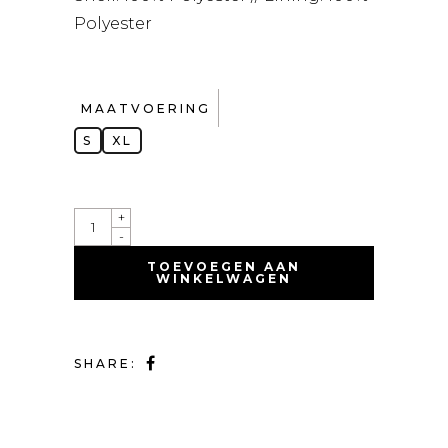
Polyester
MAATVOERING
S
XL
QUANTITY
+
-
TOEVOEGEN AAN
WINKELWAGEN
SHARE: