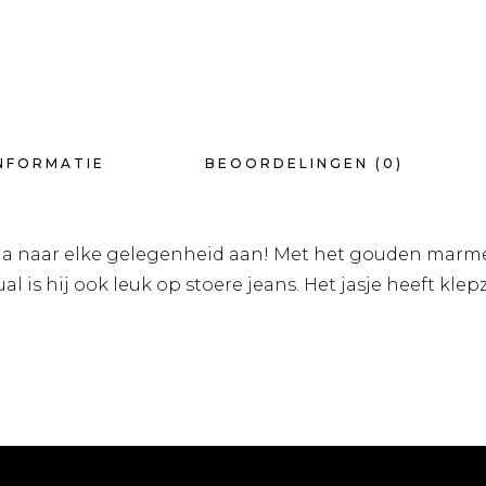
NFORMATIE
BEOORDELINGEN (0)
ijna naar elke gelegenheid aan! Met het gouden marme
l is hij ook leuk op stoere jeans. Het jasje heeft kl