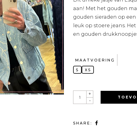
aan! Met het gouden mar
gouden sieraden op een n
leuk op stoere jeans. Het
en gouden drukknoopjes
MAATVOERING
S
XS
QUANTITY
+
TOEVO
-
SHARE: