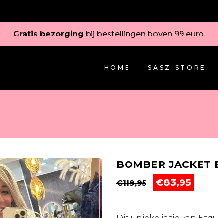
Gratis bezorging
bij bestellingen boven 99 euro.
HOME
SASZ STORE
BOMBER JACKET 
Oorspronkeli
Huid
€
83,95
€
119,95
prijs
prijs
was:
is:
€119,95.
€83,9
Dit unieke jasje van Esq