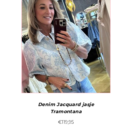
Deze
optie
kan
gekozen
worden
op
de
productpagina
Denim Jacquard jasje
Tramontana
Dit
€
119,95
product