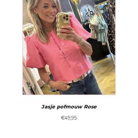
Deze
optie
kan
gekozen
worden
op
de
productpagina
Jasje pofmouw Rose
Dit
€
49,95
product
heeft