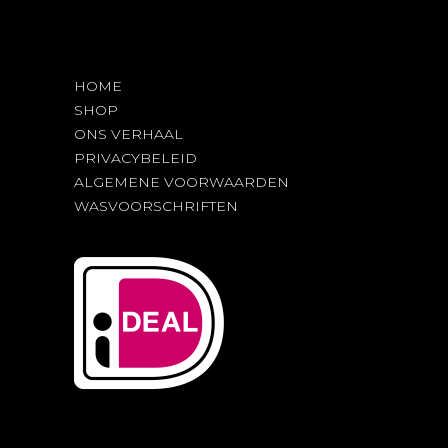
op
de
productpagina
HOME
SHOP
ONS VERHAAL
PRIVACYBELEID
ALGEMENE VOORWAARDEN
WASVOORSCHRIFTEN