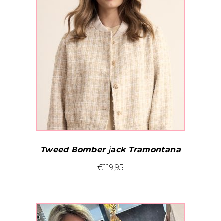
Tweed Bomber jack Tramontana
Dit
€
119,95
product
heeft
meerdere
variaties.