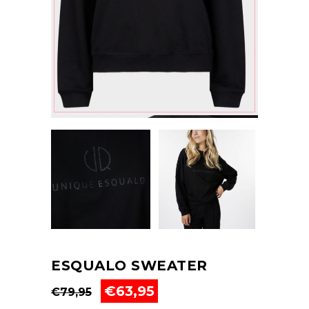
ESQUALO SWEATER
Oorspronkelijke
Huidige
€
63,95
€
79,95
prijs
prijs