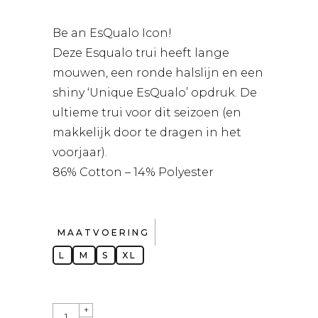
was:
is:
€79,95.
€63,95.
Be an EsQualo Icon!
Deze Esqualo trui heeft lange
mouwen, een ronde halslijn en een
shiny ‘Unique EsQualo’ opdruk. De
ultieme trui voor dit seizoen (en
makkelijk door te dragen in het
voorjaar).
86% Cotton – 14% Polyester
MAATVOERING
L
M
S
XL
QUANTITY
+