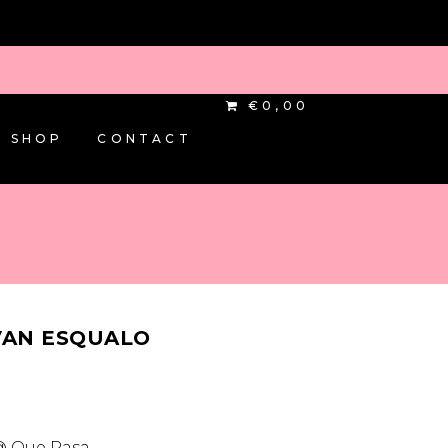
€0,00
SHOP
CONTACT
VAN ESQUALO
ke
ige
0.
@ Que Pasa.