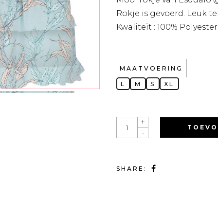
Rokje is gevoerd. Leuk t
Kwaliteit : 100% Polyester
MAATVOERING
L
M
S
XL
QUANTITY
+
TOEVO
-
SHARE: