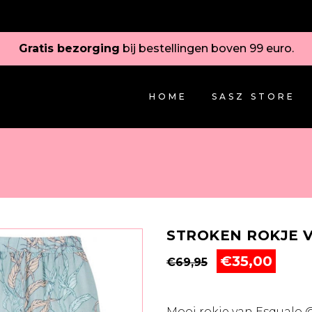
Gratis bezorging
bij bestellingen boven 99 euro.
HOME
SASZ STORE
STROKEN ROKJE 
Oorspronkelij
Huid
€
35,00
€
69,95
prijs
prijs
was:
is:
€69,95.
€35,0
Mooi rokje van Esqualo 