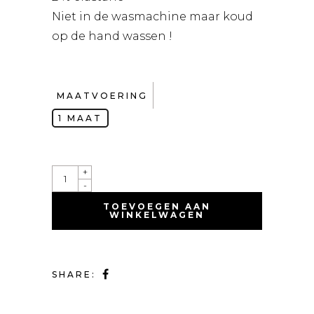
Niet in de wasmachine maar koud
op de hand wassen !
MAATVOERING
1 MAAT
QUANTITY
+
-
TOEVOEGEN AAN
WINKELWAGEN
SHARE: