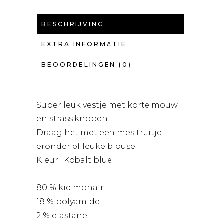
BESCHRIJVING
EXTRA INFORMATIE
BEOORDELINGEN (0)
Super leuk vestje met korte mouw
en strass knopen.
Draag het met een mes truitje
eronder of leuke blouse
Kleur : Kobalt blue
80 % kid mohair
18 % polyamide
2 % elastane