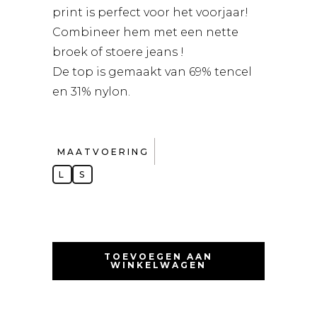
print is perfect voor het voorjaar!
Combineer hem met een nette
broek of stoere jeans !
De top is gemaakt van 69% tencel
en 31% nylon.
MAATVOERING
L
S
TOEVOEGEN AAN
WINKELWAGEN