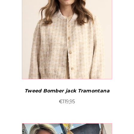
Tweed Bomber jack Tramontana
Dit
€
119,95
product
heeft
meerdere
variaties.