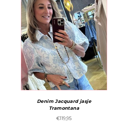
Deze
optie
kan
gekozen
worden
op
de
productpagina
Denim Jacquard jasje
Tramontana
Dit
€
119,95
product