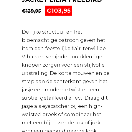
Oorspronkelijke
Huidige
€
103,95
€
129,95
prijs
prijs
was:
is:
€129,95.
€103,95.
De rijke structuur en het
bloemachtige patroon geven het
item een feestelijke flair, terwijl de
V-hals en verfijnde goudkleurige
knopen zorgen voor een stijlvolle
uitstraling. De korte mouwen en de
strap aan de achterkant geven het
jasje een moderne twist en een
subtiel getailleerd effect. Draag dit
jasje als eyecatcher bij een high-
waisted broek of combineer het
met een bijpassende rok of jurk
voor een gecoördineerde look.