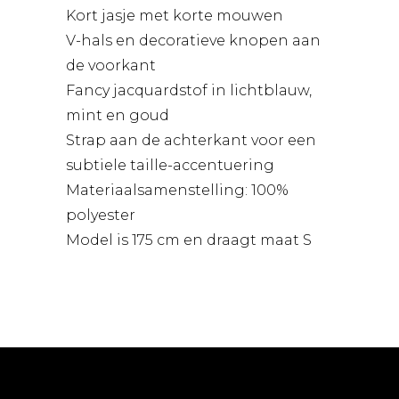
Kort jasje met korte mouwen
V-hals en decoratieve knopen aan
de voorkant
Fancy jacquardstof in lichtblauw,
mint en goud
Strap aan de achterkant voor een
subtiele taille-accentuering
Materiaalsamenstelling: 100%
polyester
Model is 175 cm en draagt maat S