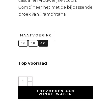
casual en vrouwelijke touch.
Combineer het met de bijpassende
broek van Tramontana
MAATVOERING
36
38
40
1 op voorraad
QUANTITY
+
-
TOEVOEGEN AAN
WINKELWAGEN