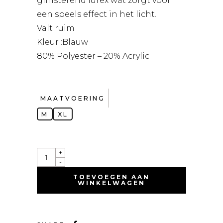
glinsterend lurex wat zorgt voor
een speels effect in het licht.
Valt ruim
Kleur :Blauw
80% Polyester – 20% Acrylic
MAATVOERING
M
XL
QUANTITY
+
-
TOEVOEGEN AAN
WINKELWAGEN