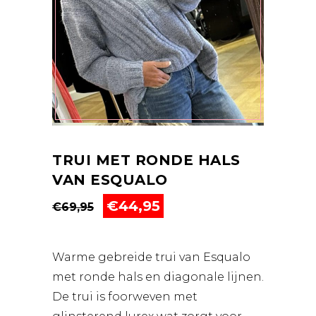
TRUI MET RONDE HALS
VAN ESQUALO
Oorspronkelijke
Huidige
€
44,95
€
69,95
prijs
prijs
was:
is:
€69,95.
€44,95.
Warme gebreide trui van Esqualo
met ronde hals en diagonale lijnen.
De trui is foorweven met