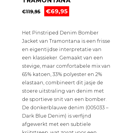
TRAMONTANA
Oorspronkelijke
Huidige
€
69,95
€
119,95
prijs
prijs
was:
is:
€119,95.
€69,95.
Het Pinstriped Denim Bomber
Jacket van Tramontana is een frisse
en eigentijdse interpretatie van
een klassieker. Gemaakt van een
stevige, maar comfortabele mix van
65% katoen, 33% polyester en 2%
elastaan, combineert dit jasje de
stoere uitstraling van denim met
de sportieve snit van een bomber.
De donkerblauwe denim (005033 –
Dark Blue Denim) is verfijnd
afgewerkt met een subtiele
krijtstreep, wat zorgt voor een